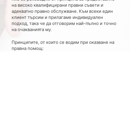
на високо квалифицирани правни съвети и
адекватно правно обслужване. Към всеки един
клиент търсим и прилагаме индивидуален
подход, така че да отговорим най-пълно и точно
на очакванията му.
Принципите, от които се водим при оказване на
правна помощ:
Да предоставяме на нашите клиенти
ефективна помощ за разрешаване на
правните им проблеми;
Да извършваме бързо, задълбочено и
изчерпателно проучване на всеки правен
проблем на нашите клиенти;
Да предоставяме на нашите клиенти
възможно най-голям брой варианти за
рационално решение на правните им
проблеми, постигане на оптимални
резултати в относително кратко време и с
минимални средства.