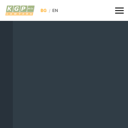
BG
EN